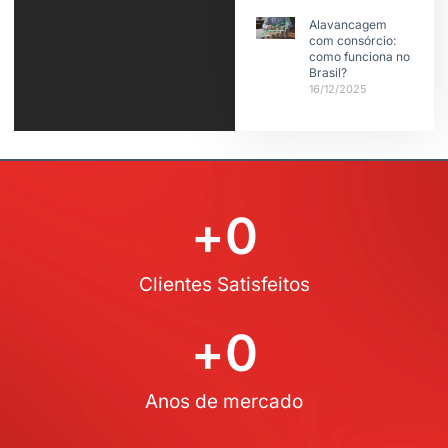
Alavancagem
com consórcio:
como funciona no
Brasil?
16/12/2025
+
0
Clientes Satisfeitos
+
0
Anos de mercado