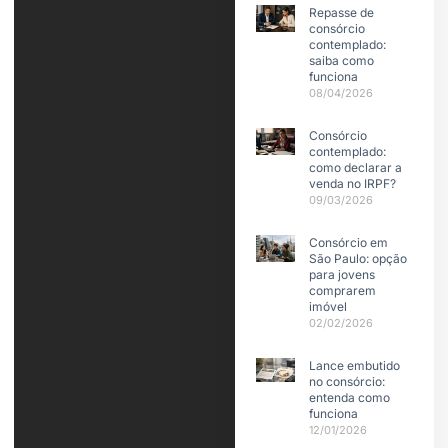
Repasse de
consórcio
contemplado:
saiba como
funciona
08/04/2026
Consórcio
contemplado:
como declarar a
venda no IRPF?
09/03/2026
Consórcio em
São Paulo: opção
para jovens
comprarem
imóvel
02/02/2026
Lance embutido
no consórcio:
entenda como
funciona
12/01/2026