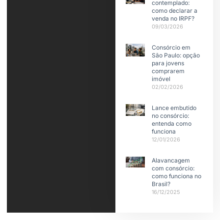
contemplado:
como declarar a
venda no IRPF?
09/03/2026
Consórcio em
São Paulo: opção
para jovens
comprarem
imóvel
02/02/2026
Lance embutido
no consórcio:
entenda como
funciona
12/01/2026
Alavancagem
com consórcio:
como funciona no
Brasil?
16/12/2025