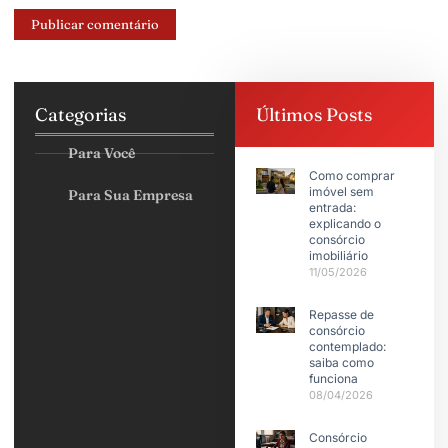
Categorias
Últimos Posts
Para Você
Como comprar
imóvel sem
Para Sua Empresa
entrada:
explicando o
consórcio
imobiliário
11/05/2026
Repasse de
consórcio
contemplado:
saiba como
funciona
08/04/2026
Consórcio