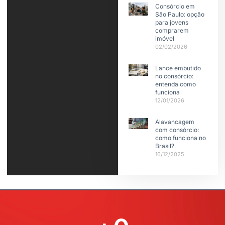
Consórcio em
São Paulo: opção
para jovens
comprarem
imóvel
02/02/2026
Lance embutido
no consórcio:
entenda como
funciona
12/01/2026
Alavancagem
com consórcio:
como funciona no
Brasil?
16/12/2025