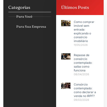
Categorias
Últimos Posts
Para Você
Como comprar
imóvel sem
Para Sua Empresa
entrada:
explicando o
consórcio
imobiliário
11/05/2026
Repasse de
consórcio
contemplado:
saiba como
funciona
08/04/2026
Consórcio
contemplado:
como declarar a
venda no IRPF?
09/03/2026