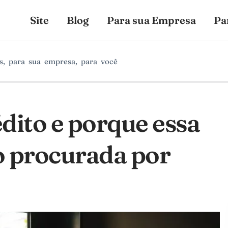
Site
Blog
Para sua Empresa
Pa
s
,
para sua empresa
,
para você
édito e porque essa
o procurada por