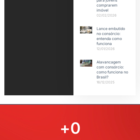
para jovens
comprarem
imóvel
02/02/2026
Lance embutido
no consórcio:
entenda como
funciona
12/01/2026
Alavancagem
com consórcio:
como funciona no
Brasil?
16/12/2025
+
0