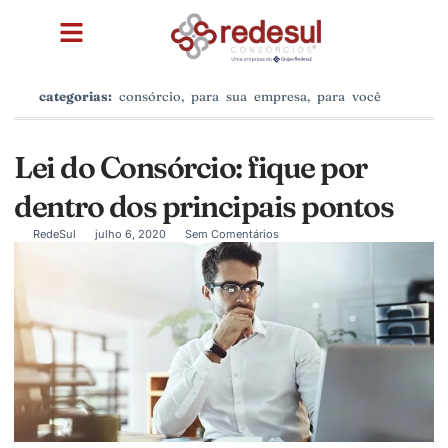
categorias:
consórcio
,
para sua empresa
,
para você
Lei do Consórcio: fique por
dentro dos principais pontos
RedeSul
julho 6, 2020
Sem Comentários