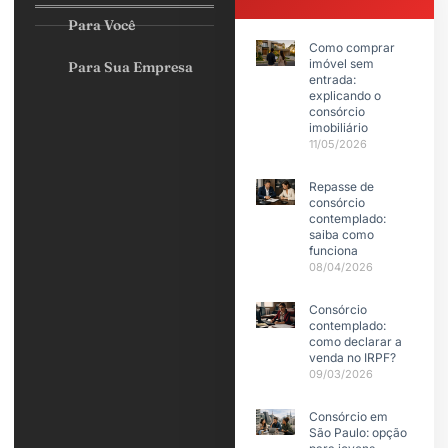
Para Você
Como comprar
imóvel sem
Para Sua Empresa
entrada:
explicando o
consórcio
imobiliário
11/05/2026
Repasse de
consórcio
contemplado:
saiba como
funciona
08/04/2026
Consórcio
contemplado:
como declarar a
venda no IRPF?
09/03/2026
Consórcio em
São Paulo: opção