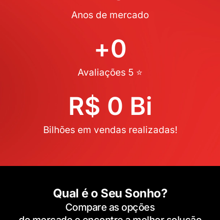
Anos de mercado
+
0
Avaliações 5 ⭐
R$ 
0
 Bi
Bilhões em vendas realizadas!
Qual é o Seu Sonho?
Compare as opções
do mercado e encontre a melhor solução