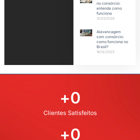
no consórcio:
entenda como
funciona
12/01/2026
Alavancagem
com consórcio:
como funciona no
Brasil?
16/12/2025
+
0
Clientes Satisfeitos
+
0