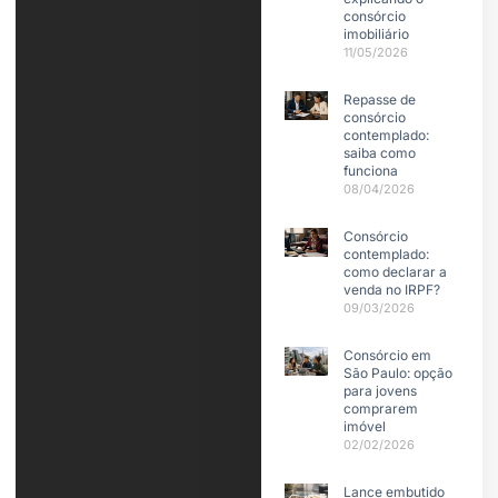
consórcio
imobiliário
11/05/2026
Repasse de
consórcio
contemplado:
saiba como
funciona
08/04/2026
Consórcio
contemplado:
como declarar a
venda no IRPF?
09/03/2026
Consórcio em
São Paulo: opção
para jovens
comprarem
imóvel
02/02/2026
Lance embutido