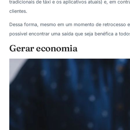
tradicionais de táxi e os aplicativos atuais) e, em co
clientes.
Dessa forma, mesmo em um momento de retrocesso ec
possível encontrar uma saída que seja benéfica a todos
Gerar economia