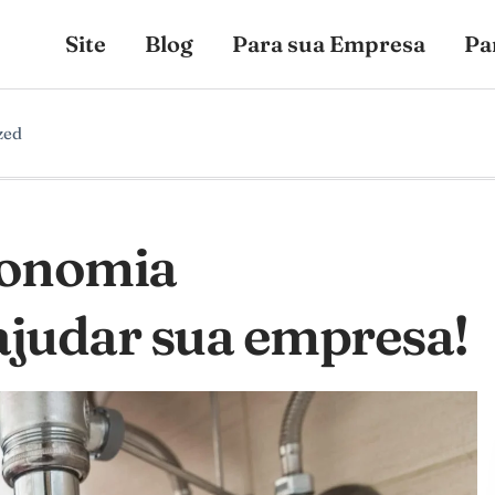
Site
Blog
Para sua Empresa
Pa
zed
conomia
ajudar sua empresa!