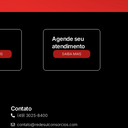
Agende seu
atendimento
IS
SAIBA MAIS
Contato
(49) 3025-8400
contato@redesulconsorcios.com