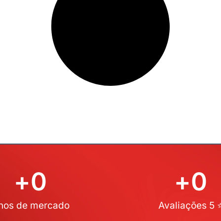
+
0
+
0
nos de mercado
Avaliações 5 