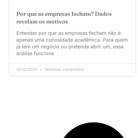
Por que as empresas fecham? Dados
revelam os motivos
Entender por que as empresas fecham não é
apenas uma curiosidade acadêmica. Para quem
já tem um negócio ou pretende abrir um, essa
análise funciona
10/12/2020
Nenhum comentário