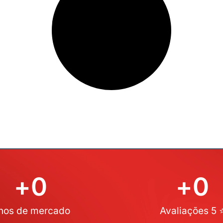
+
0
+
0
nos de mercado
Avaliações 5 