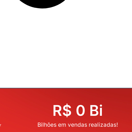
R$ 
0
 Bi
⭐
Bilhões em vendas realizadas!