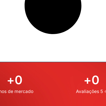
+
0
+
0
nos de mercado
Avaliações 5 